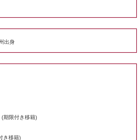
ロ州出身
(期限付き移籍)
限付き移籍)