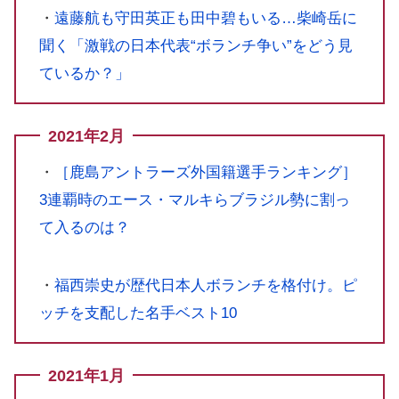
・
遠藤航も守田英正も田中碧もいる…柴崎岳に
聞く「激戦の日本代表“ボランチ争い”をどう見
ているか？」
2021年2月
・
［鹿島アントラーズ外国籍選手ランキング］
3連覇時のエース・マルキらブラジル勢に割っ
て入るのは？
・
福西崇史が歴代日本人ボランチを格付け。ピ
ッチを支配した名手ベスト10
2021年1月