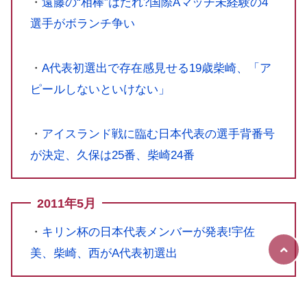
・
遠藤の“相棒”はだれ?国際Aマッチ未経験の4
選手がボランチ争い
・
A代表初選出で存在感見せる19歳柴崎、「ア
ピールしないといけない」
・
アイスランド戦に臨む日本代表の選手背番号
が決定、久保は25番、柴崎24番
2011年5月
・
キリン杯の日本代表メンバーが発表!宇佐
美、柴崎、西がA代表初選出