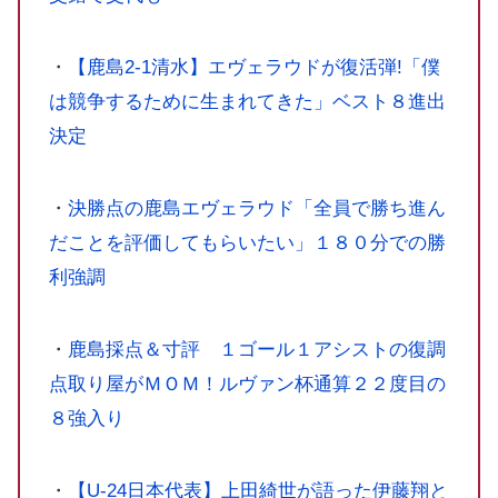
・
【鹿島2-1清水】エヴェラウドが復活弾!「僕
は競争するために生まれてきた」ベスト８進出
決定
・
決勝点の鹿島エヴェラウド「全員で勝ち進ん
だことを評価してもらいたい」１８０分での勝
利強調
・
鹿島採点＆寸評 １ゴール１アシストの復調
点取り屋がＭＯＭ！ルヴァン杯通算２２度目の
８強入り
・
【U-24日本代表】上田綺世が語った伊藤翔と