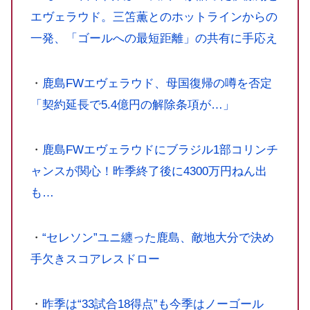
エヴェラウド。三笘薫とのホットラインからの
一発、「ゴールへの最短距離」の共有に手応え
・
鹿島FWエヴェラウド、母国復帰の噂を否定
「契約延長で5.4億円の解除条項が…」
・
鹿島FWエヴェラウドにブラジル1部コリンチ
ャンスが関心！昨季終了後に4300万円ねん出
も…
・
“セレソン”ユニ纏った鹿島、敵地大分で決め
手欠きスコアレスドロー
・
昨季は“33試合18得点”も今季はノーゴール