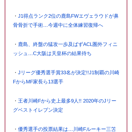
・
J1得点ランク2位の鹿島FWエヴェラウドが鼻
骨骨折で手術…今週中に全体練習復帰へ
・
鹿島、終盤の猛攻一歩及ばずACL圏外フィニ
ッシュ…C大阪は天皇杯の結果待ち
・
Jリーグ優秀選手賞33名が決定!!J1制覇の川崎
FからMF家長ら13選手
・
王者川崎Fから史上最多9人!! 2020年のJリー
グベストイレブン決定
・
優秀選手の投票結果は…川崎Fルーキー三笘