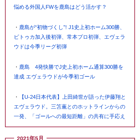
悩める外国人FWを鹿島はどう活かす？
・
鹿島が“初物づくし”! J1史上初ホーム300勝、
ピトゥカ加入後初弾、常本プロ初弾、エヴェラ
ウドは今季リーグ初弾
・
鹿島 4発快勝でJ史上初ホーム通算300勝を
達成 エヴェラウドが今季初ゴール
・
【U-24日本代表】上田綺世が語った伊藤翔と
エヴェラウド。三笘薫とのホットラインからの
一発、「ゴールへの最短距離」の共有に手応え
2021年5月