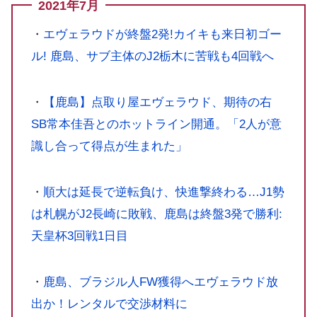
2021年7月
・
エヴェラウドが終盤2発!カイキも来日初ゴー
ル! 鹿島、サブ主体のJ2栃木に苦戦も4回戦へ
・
【鹿島】点取り屋エヴェラウド、期待の右
SB常本佳吾とのホットライン開通。「2人が意
識し合って得点が生まれた」
・
順大は延長で逆転負け、快進撃終わる…J1勢
は札幌がJ2長崎に敗戦、鹿島は終盤3発で勝利:
天皇杯3回戦1日目
・
鹿島、ブラジル人FW獲得へエヴェラウド放
出か！レンタルで交渉材料に