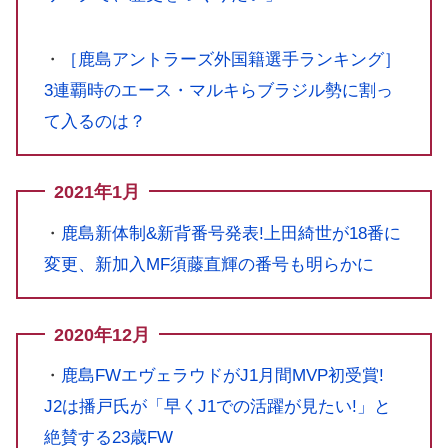
・
［鹿島アントラーズ外国籍選手ランキング］
3連覇時のエース・マルキらブラジル勢に割っ
て入るのは？
2021年1月
・
鹿島新体制&新背番号発表!上田綺世が18番に
変更、新加入MF須藤直輝の番号も明らかに
2020年12月
・
鹿島FWエヴェラウドがJ1月間MVP初受賞!
J2は播戸氏が「早くJ1での活躍が見たい!」と
絶賛する23歳FW