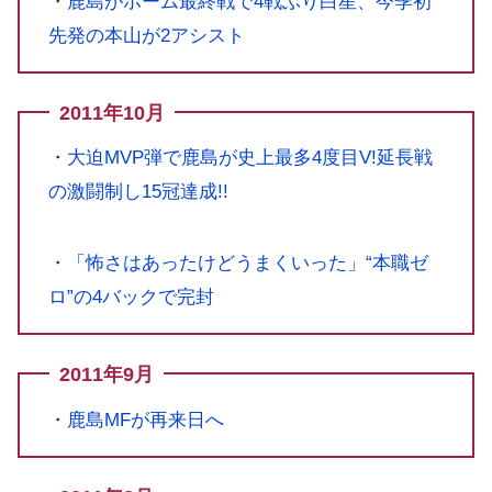
・
鹿島がホーム最終戦で4戦ぶり白星、今季初
先発の本山が2アシスト
2011年10月
・
大迫MVP弾で鹿島が史上最多4度目V!延長戦
の激闘制し15冠達成!!
・
「怖さはあったけどうまくいった」“本職ゼ
ロ”の4バックで完封
2011年9月
・
鹿島MFが再来日へ