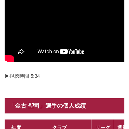
▶視聴時間 5:34
「金古 聖司」選手の個人成績
年度
クラブ
リーグ
背番