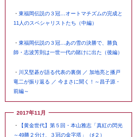
・
東福岡伝説の３冠…オートマチズムの完成と
11人のスペシャリストたち（中編）
・
東福岡伝説の３冠…あの雪の決勝で、勝負
師・志波芳則は一世一代の賭けに出た（後編）
・
川又堅碁が語る代表の裏側 ／ 加地亮と播戸
竜二が振り返る ／ 今まさに聞く！～昌子源・
前編～
2017年11月
・
【黄金世代】第５回・本山雅志「真紅の閃光
～49勝２分け、３冠の金字塔」（♯２）