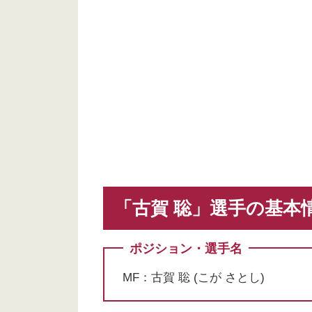
「古賀 聡」選手の基本
ポジション・選手名
MF：古賀 聡 (こが さとし)