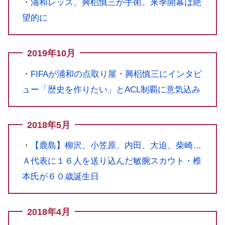
・
浦和レッズ、興梠慎三が手術。来季開幕は絶
望的に
2019年10月
・
FIFAが浦和の点取り屋・興梠慎三にインタビ
ュー「歴史を作りたい」とACL制覇に意気込み
2018年5月
・
【鹿島】柳沢、小笠原、内田、大迫、柴崎…
Ａ代表に１６人を送り込んだ敏腕スカウト・椎
本氏が６０歳誕生日
2018年4月