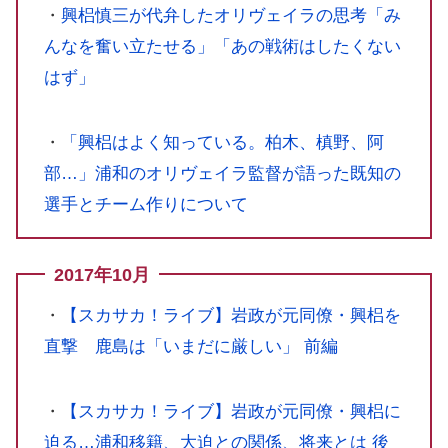
・
興梠慎三が代弁したオリヴェイラの思考「み
んなを奮い立たせる」「あの戦術はしたくない
はず」
・
「興梠はよく知っている。柏木、槙野、阿
部…」浦和のオリヴェイラ監督が語った既知の
選手とチーム作りについて
2017年10月
・
【スカサカ！ライブ】岩政が元同僚・興梠を
直撃 鹿島は「いまだに厳しい」 前編
・
【スカサカ！ライブ】岩政が元同僚・興梠に
迫る…浦和移籍、大迫との関係、将来とは 後