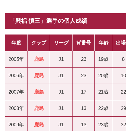
「興梠 慎三」選手の個人成績
年度
クラブ
リーグ
背番号
年齢
出場数
2005年
鹿島
J1
23
19歳
8
2006年
鹿島
J1
23
20歳
10
2007年
鹿島
J1
17
21歳
22
2008年
鹿島
J1
13
22歳
29
2009年
鹿島
J1
13
23歳
32