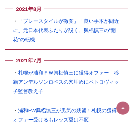
2021年8月
・
「プレースタイルが激変」「良い手本が間近
に」元日本代表ふたりが説く、興梠慎三の“開
花”の転機
2021年7月
・
札幌が浦和ＦＷ興梠慎三に獲得オファー 移
籍アンデルソンロペスの穴埋めにペトロヴィッ
チ監督教え子
・
浦和FW興梠慎三が男気の残留！札幌の獲得
オファー受けるもレッズ愛は不変