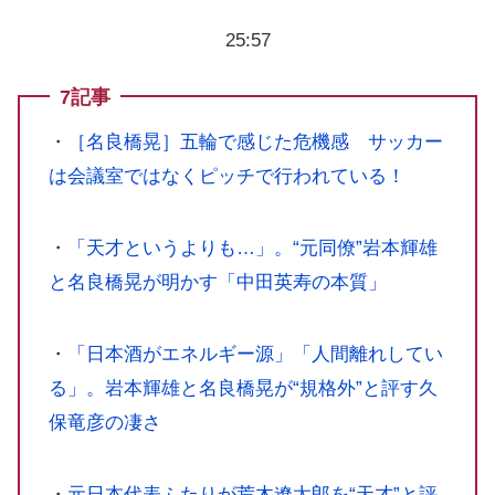
25:57
7記事
・
［名良橋晃］五輪で感じた危機感 サッカー
は会議室ではなくピッチで行われている！
・
「天才というよりも…」。“元同僚”岩本輝雄
と名良橋晃が明かす「中田英寿の本質」
・
「日本酒がエネルギー源」「人間離れしてい
る」。岩本輝雄と名良橋晃が“規格外”と評す久
保竜彦の凄さ
・
元日本代表ふたりが荒木遼太郎を“天才”と評