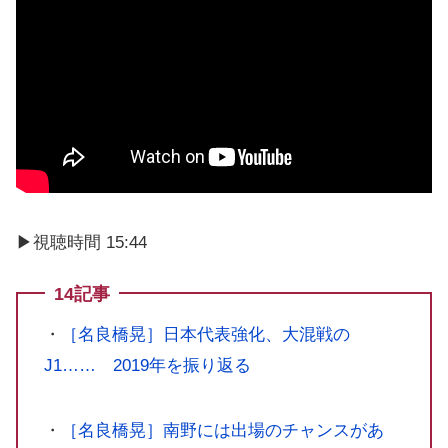
▶︎視聴時間 15:44
14記事
・
［名良橋晃］日本代表強化、大混戦の
J1…… 2019年を振り返る
・
［名良橋晃］南野には出場のチャンスがあ