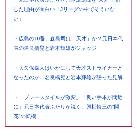
した理由が面白い「Jリーグの中でそういな
い」
・
広島の10番、森島司は「天才」か？元日本代
表の名良橋晃と岩本輝雄がジャッジ
・
大久保嘉人はいかにして天才ストライカーと
なったのか…名良橋晃と岩本輝雄が語った見解
・
「プレースタイルが激変」「良い手本が間近
に」元日本代表ふたりが説く、興梠慎三の“開
花”の転機