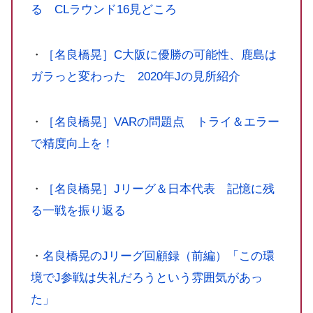
る CLラウンド16見どころ
・
［名良橋晃］C大阪に優勝の可能性、鹿島は
ガラっと変わった 2020年Jの見所紹介
・
［名良橋晃］VARの問題点 トライ＆エラー
で精度向上を！
・
［名良橋晃］Jリーグ＆日本代表 記憶に残
る一戦を振り返る
・
名良橋晃のJリーグ回顧録（前編）「この環
境でJ参戦は失礼だろうという雰囲気があっ
た」