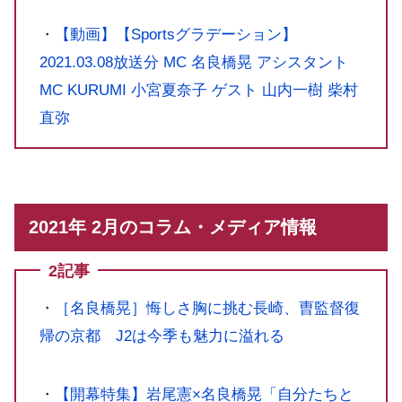
・
【動画】【‪‎Sportsグラデーション】
2021.03.08放送分 MC 名良橋晃 アシスタント
MC KURUMI 小宮夏奈子 ゲスト 山内一樹 柴村
直弥
2021年 2月のコラム・メディア情報
2記事
・
［名良橋晃］悔しさ胸に挑む長崎、曺監督復
帰の京都 J2は今季も魅力に溢れる
・
【開幕特集】岩尾憲×名良橋晃「自分たちと