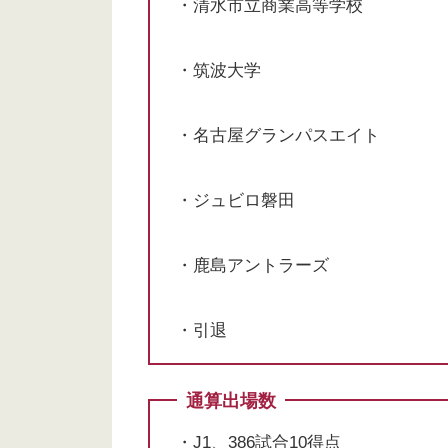
・清水市立商業高等学校
・筑波大学
・名古屋グランパスエイト
・ジュビロ磐田
・鹿島アントラーズ
・引退
通算出場数
・J1、386試合10得点