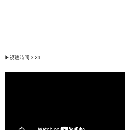
https://youtu.be/hwk3qs_IHug
▶視聴時間 3:24