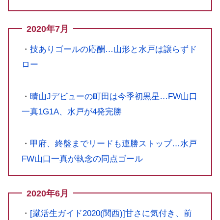
2020年7月
・
技ありゴールの応酬…山形と水戸は譲らずド
ロー
・
晴山Jデビューの町田は今季初黒星…FW山口
一真1G1A、水戸が4発完勝
・
甲府、終盤までリードも連勝ストップ…水戸
FW山口一真が執念の同点ゴール
2020年6月
・
[蹴活生ガイド2020(関西)]甘さに気付き、前