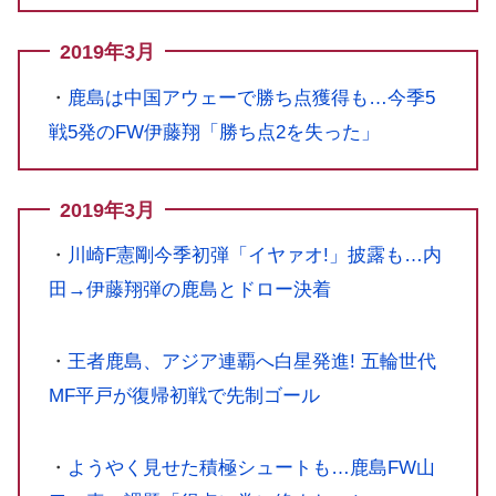
2019年3月
・
鹿島は中国アウェーで勝ち点獲得も…今季5
戦5発のFW伊藤翔「勝ち点2を失った」
2019年3月
・
川崎F憲剛今季初弾「イヤァオ!」披露も…内
田→伊藤翔弾の鹿島とドロー決着
・
王者鹿島、アジア連覇へ白星発進! 五輪世代
MF平戸が復帰初戦で先制ゴール
・
ようやく見せた積極シュートも…鹿島FW山