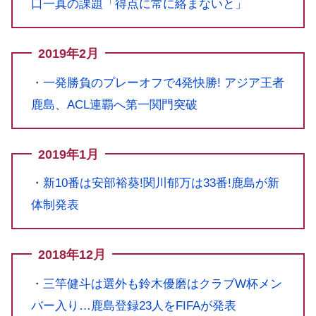
口一真の課題「得点に常に絡まないと」
2019年2月
・
一発勝負のプレーオフで4発快勝! アジア王者
鹿島、ACL連覇へ第一関門突破
2019年1月
・
新10番は安部裕葵!関川郁万は33番!鹿島が新
体制発表
2018年12月
・
三竿健斗は選外も鈴木優磨はクラブW杯メン
バー入り…鹿島登録23人をFIFAが発表