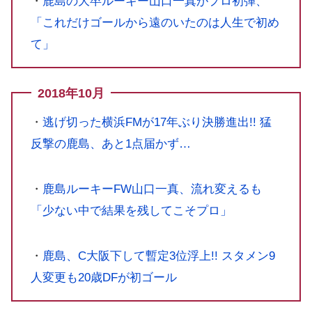
・
鹿島の大卒ルーキー山口一真がプロ初弾、
「これだけゴールから遠のいたのは人生で初め
て」
2018年10月
・
逃げ切った横浜FMが17年ぶり決勝進出!! 猛
反撃の鹿島、あと1点届かず…
・
鹿島ルーキーFW山口一真、流れ変えるも
「少ない中で結果を残してこそプロ」
・
鹿島、C大阪下して暫定3位浮上!! スタメン9
人変更も20歳DFが初ゴール