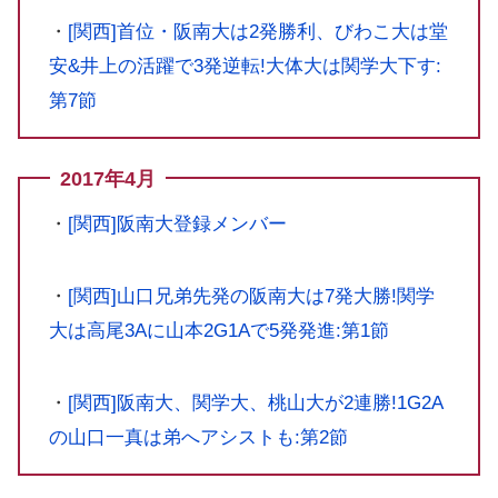
・
[関西]首位・阪南大は2発勝利、びわこ大は堂
安&井上の活躍で3発逆転!大体大は関学大下す:
第7節
2017年4月
・
[関西]阪南大登録メンバー
・
[関西]山口兄弟先発の阪南大は7発大勝!関学
大は高尾3Aに山本2G1Aで5発発進:第1節
・
[関西]阪南大、関学大、桃山大が2連勝!1G2A
の山口一真は弟へアシストも:第2節