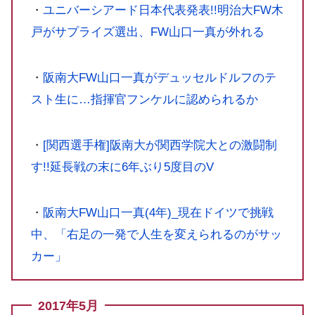
・
ユニバーシアード日本代表発表!!明治大FW木
戸がサプライズ選出、FW山口一真が外れる
・
阪南大FW山口一真がデュッセルドルフのテ
スト生に…指揮官フンケルに認められるか
・
[関西選手権]阪南大が関西学院大との激闘制
す!!延長戦の末に6年ぶり5度目のV
・
阪南大FW山口一真(4年)_現在ドイツで挑戦
中、「右足の一発で人生を変えられるのがサッ
カー」
2017年5月