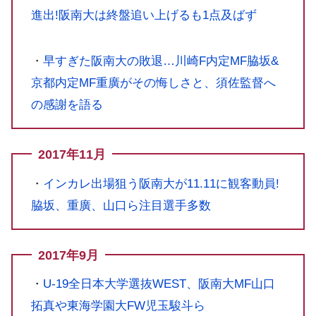
進出!阪南大は終盤追い上げるも1点及ばず
・
早すぎた阪南大の敗退…川崎F内定MF脇坂&
京都内定MF重廣がその悔しさと、須佐監督へ
の感謝を語る
2017年11月
・
インカレ出場狙う阪南大が11.11に観客動員!
脇坂、重廣、山口ら注目選手多数
2017年9月
・
U-19全日本大学選抜WEST、阪南大MF山口
拓真や東海学園大FW児玉駿斗ら