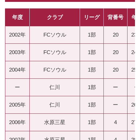
年度
クラブ
リーグ
背番号
年
2002年
FCソウル
1部
20
23
2003年
FCソウル
1部
20
24
2004年
FCソウル
1部
20
25
ー
仁川
1部
ー
ー
2005年
仁川
1部
ー
26
2006年
水原三星
1部
4
27
2007年
水原三星
1部
4
28