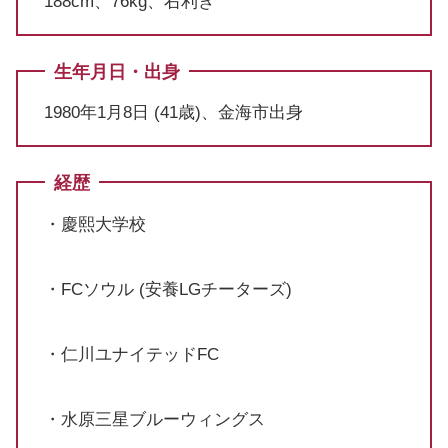
188cm、76kg、右利き
生年月日・出身
1980年1月8日 (41歳)、金海市出身
経歴
・慶熙大学校
・FCソウル (安養LGチーターズ)
・仁川ユナイテッドFC
・水原三星ブルーウィングス