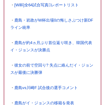
・
[W杯]全64試合写真レポートリスト
・
鹿島・岩政がW杯出場0の悔しさぶつけ新DF
ライン統率
・
鹿島が約4ヵ月ぶり首位返り咲き、韓国代表
イ・ジョンスが決勝点
・
彼女の前で空回り?
失点に絡んだイ・ジョン
スが最後に決勝弾
・
鹿島vs川崎F 試合後の選手コメント
・
鹿島がイ・ジョンスの移籍を発表