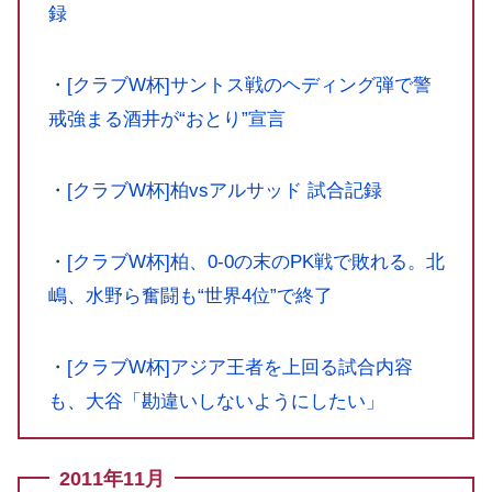
録
・
[クラブW杯]サントス戦のヘディング弾で警
戒強まる酒井が“おとり”宣言
・
[クラブW杯]柏vsアルサッド 試合記録
・
[クラブW杯]柏、0-0の末のPK戦で敗れる。北
嶋、水野ら奮闘も“世界4位”で終了
・
[クラブW杯]アジア王者を上回る試合内容
も、大谷「勘違いしないようにしたい」
2011年11月